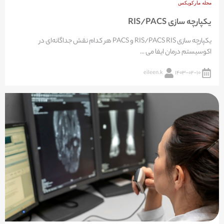
مجله مارکوپکس
یکپارچه سازی RIS/PACS
یکپارچه سازی RIS/PACS RIS و PACS هر کدام نقش‌ جداگانه‌ای در
اکوسیستم درمان ایفا می ...
eileen.k
۱۴۰۳-۰۲-۱۰