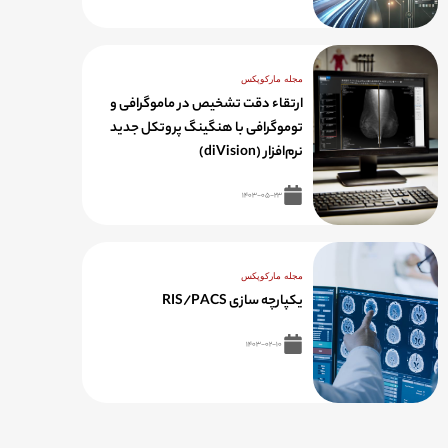
مجله مارکوپکس
ارتقاء دقت تشخیص در ماموگرافی و
توموگرافی با هنگینگ پروتکل جدید
نرم‌افزار (diVision)
۱۴۰۳-۰۵-۲۳
مجله مارکوپکس
یکپارچه سازی RIS/PACS
۱۴۰۳-۰۲-۱۰