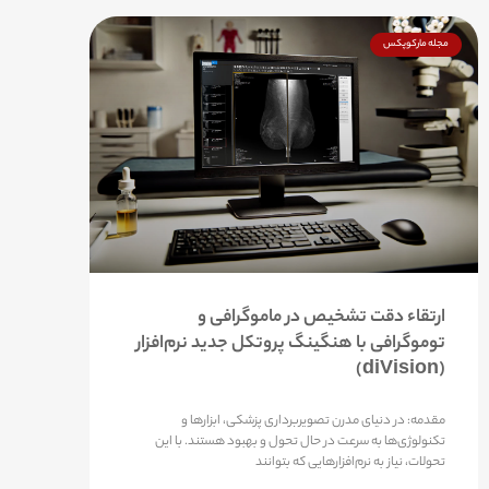
مجله مارکوپکس
ارتقاء دقت تشخیص در ماموگرافی و
توموگرافی با هنگینگ پروتکل جدید نرم‌افزار
(diVision)
مقدمه: در دنیای مدرن تصویربرداری پزشکی، ابزارها و
تکنولوژی‌ها به سرعت در حال تحول و بهبود هستند. با این
تحولات، نیاز به نرم‌افزارهایی که بتوانند