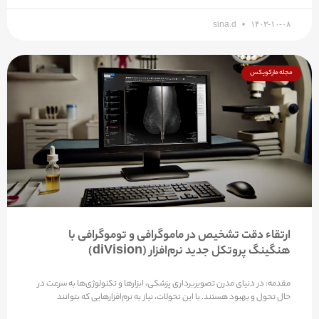
sina.d
۱۴۰۳-۱۰-۰۸
مجله مارکوپکس
ارتقاء دقت تشخیص در ماموگرافی و توموگرافی با
هنگینگ پروتکل جدید نرم‌افزار (diVision)
مقدمه: در دنیای مدرن تصویربرداری پزشکی، ابزارها و تکنولوژی‌ها به سرعت در
حال تحول و بهبود هستند. با این تحولات، نیاز به نرم‌افزارهایی که بتوانند
diba.k
۱۴۰۳-۰۵-۲۳