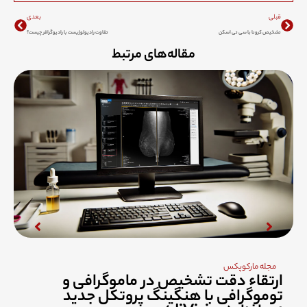
Next
Prev
قبلی
بعدی
تشخیص کرونا با سی تی اسکن
تفاوت رادیولوژیست با رادیوگرافر چیست؟
مقاله‌های مرتبط
مجله مارکوپکس
یکپارچه سازی RIS/PACS
یکپارچه سازی RIS/PACS RIS و PACS هر کدام نقش‌