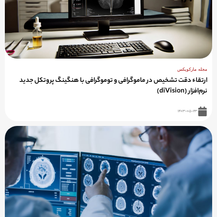
مجله مارکوپکس
ارتقاء دقت تشخیص در ماموگرافی و توموگرافی با هنگینگ پروتکل جدید
نرم‌افزار (diVision)
۱۴۰۳-۰۵-۲۳