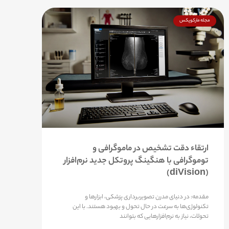
مجله مارکوپکس
ارتقاء دقت تشخیص در ماموگرافی و
توموگرافی با هنگینگ پروتکل جدید نرم‌افزار
(diVision)
مقدمه: در دنیای مدرن تصویربرداری پزشکی، ابزارها و
تکنولوژی‌ها به سرعت در حال تحول و بهبود هستند. با این
تحولات، نیاز به نرم‌افزارهایی که بتوانند