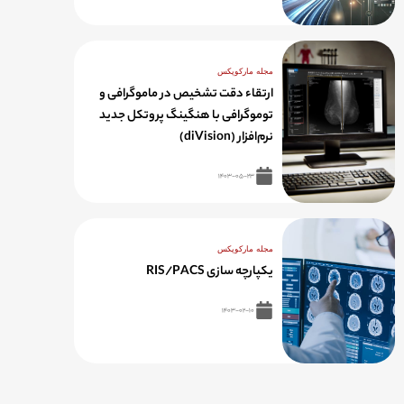
مجله مارکوپکس
ارتقاء دقت تشخیص در ماموگرافی و
توموگرافی با هنگینگ پروتکل جدید
نرم‌افزار (diVision)
۱۴۰۳-۰۵-۲۳
مجله مارکوپکس
یکپارچه سازی RIS/PACS
۱۴۰۳-۰۲-۱۰