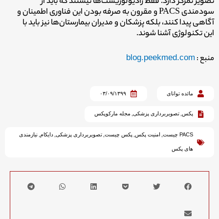
تصویر تمرکز دارد. فقط رادیولوژیست‌ها نیستند که باید از
سودمندی PACS و مقرون به صرفه بودن این فناوری اطمینان و
آگاهی پیدا کنند، بلکه پزشکان و مدیران بیمارستان‌ها نیز باید با
این تکنولوژی آشنا شوند.
منبع :
blog.peekmed.com
مائده توانای
۰۳/۰۹/۱۳۹۹
پکس
,
تصویربرداری پزشکی
,
مجله مارکوپکس
PACS چیست
,
امنیت پکس
,
پکس چیست
,
تصویربرداری پزشکی
,
دایکام
,
نیازمندی
های پکس