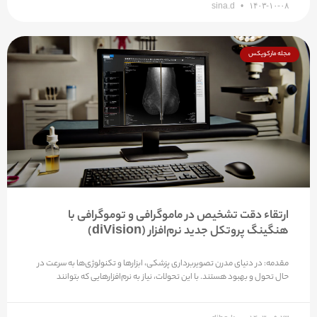
sina.d
۱۴۰۳-۱۰-۰۸
مجله مارکوپکس
ارتقاء دقت تشخیص در ماموگرافی و توموگرافی با
هنگینگ پروتکل جدید نرم‌افزار (diVision)
مقدمه: در دنیای مدرن تصویربرداری پزشکی، ابزارها و تکنولوژی‌ها به سرعت در
حال تحول و بهبود هستند. با این تحولات، نیاز به نرم‌افزارهایی که بتوانند