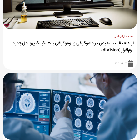
مجله مارکوپکس
ارتقاء دقت تشخیص در ماموگرافی و توموگرافی با هنگینگ پروتکل جدید
نرم‌افزار (diVision)
۱۴۰۳-۰۵-۲۳