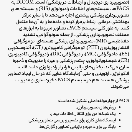
(تصویربرداری دیجیتال و ارتباطات در پزشکی) است. DICOM به
PACSها، سیستم‌های اطلاعات رادیولوژی (RIS) و سیستم‌های
تصویربرداری پزشکی بیشتری اجازه می‌دهد تا با سایر مراکز
بهداشتی درمانی ارتباط برقرار کرده و داده‌ها را به آن‌ها منتقل
کنند. به طور کلی سیستم PACS، تصاویر مربوط به ابزارهای
مختلف تصویربرداری پزشکی، از جمله سونوگرافی، تشدید
مغناطیسی (MR)، تصویربرداری پزشکی هسته‌ای، توموگرافی
انتشار پوزیترون (PET)، توموگرافی کامپیوتری (CT)، آندوسکوپی
(ES)، ماموگرافی (MG)، رادیوگرافی (DR)، رادیوگرافی کامپیوتری
(CR)، هیستوپاتولوژی، چشم پزشکی و غیره را مدیریت و ذخیره
سازی می‌کند.
بخش‌های بالینی فراتر از رادیولوژی مانند قلب،
انکولوژی، ارتوپدی و حتی آزمایشگاه هایی که در حال ایجاد تصاویر
پزشکی هستند هم در سیستم PACS ذخیره سازی و مدیریت
می‌شوند.
PACS از چهار مولفه اصلی تشکیل شده است:
روش‌های تصویربرداری.
یک شبکه امن برای انتقال اطلاعات بیمار.
ایستگاه‌های کاری برای تفسیر و بررسی تصاویر پزشکی.
بایگانی برای ذخیره و بازیابی تصاویر و گزارش‌ها.