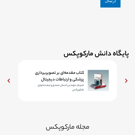
پایگاه دانش مارکوپکس
د
کتاب مقدمه‌ای بر تصویربرداری
پزشکی و ارتباطات دیجیتال
مترجم: مهندس احسان مصدق و تیم محتوای
مارکوپکس
مجله مارکوپکس