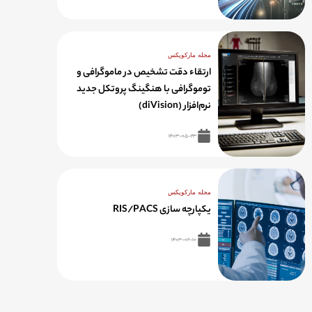
مجله مارکوپکس
ارتقاء دقت تشخیص در ماموگرافی و
توموگرافی با هنگینگ پروتکل جدید
نرم‌افزار (diVision)
۱۴۰۳-۰۵-۲۳
مجله مارکوپکس
یکپارچه سازی RIS/PACS
۱۴۰۳-۰۲-۱۰