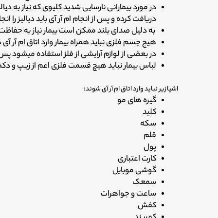
در مورد بیمارانی نارسایی شدید کلیوی که نیاز به دی
دریافت کرده و پس از انجام ام آر آی باید دیالیز را 
به دلیل صدای بلند ممکن است بیمار نیاز به حفاظت
هیچ جسم فلزی نباید همراه بیمار وارد اتاق ام آر آی
در بعضی از لوازم آرایشی از فلز استفاده میشود پس ب
لباس بیمار نباید هیچ قسمت فلزی اعم از زیپ و دک
اشیا زیر نباید وارد اتاق ام آر آی شوند:
گیره های مو
کلید
سکه
قلم
پول
کارت اعتباری
گوشی موبایل
سمعک
ساعت و جواهرات
کفش
کمربند