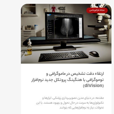
مجله مارکوپکس
ارتقاء دقت تشخیص در ماموگرافی و
توموگرافی با هنگینگ پروتکل جدید نرم‌افزار
(diVision)
مقدمه: در دنیای مدرن تصویربرداری پزشکی، ابزارها و
تکنولوژی‌ها به سرعت در حال تحول و بهبود هستند. با این
تحولات، نیاز به نرم‌افزارهایی که بتوانند