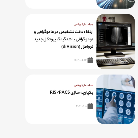
مجله مارکوپکس
ارتقاء دقت تشخیص در ماموگرافی و
توموگرافی با هنگینگ پروتکل جدید
نرم‌افزار (diVision)
۱۴۰۳-۰۵-۲۳
مجله مارکوپکس
یکپارچه سازی RIS/PACS
۱۴۰۳-۰۲-۱۰