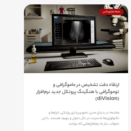
مجله مارکوپکس
ارتقاء دقت تشخیص در ماموگرافی و
توموگرافی با هنگینگ پروتکل جدید نرم‌افزار
(diVision)
مقدمه: در دنیای مدرن تصویربرداری پزشکی، ابزارها و
تکنولوژی‌ها به سرعت در حال تحول و بهبود هستند. با این
تحولات، نیاز به نرم‌افزارهایی که بتوانند