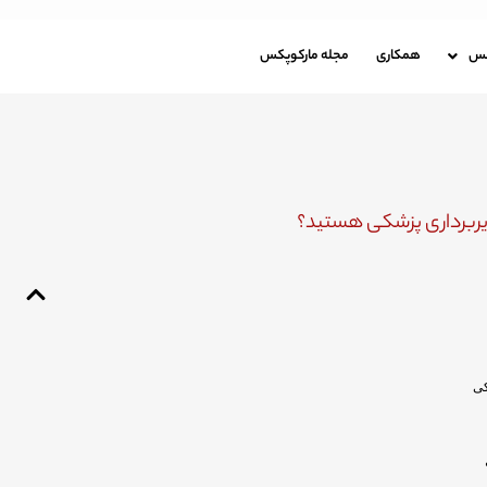
باره مارکوپکس
همکاری
مجله مارکوپکس
کس
همکاری
مجله مارکوپکس
ویربرداری پزشکی هستید؟
کی