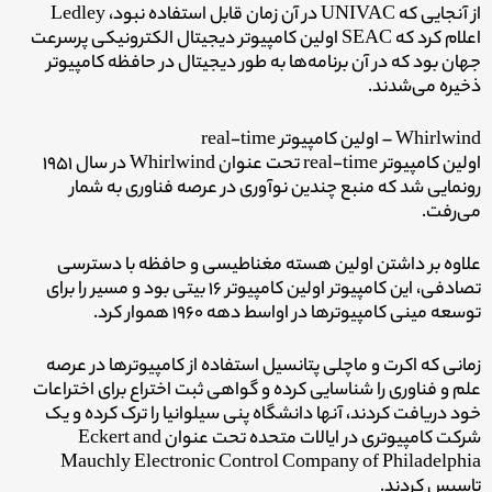
از آنجایی که UNIVAC در آن زمان قابل استفاده نبود، Ledley
اعلام کرد که SEAC اولین کامپیوتر دیجیتال الکترونیکی پرسرعت
جهان بود که در آن برنامه‌ها به طور دیجیتال در حافظه کامپیوتر
ذخیره می‌شدند.
Whirlwind – اولین کامپیوتر real-time
اولین کامپیوتر real-time تحت عنوان Whirlwind در سال ۱۹۵۱
رونمایی شد که منبع چندین نوآوری در عرصه فناوری به شمار
می‌رفت.
علاوه بر داشتن اولین هسته مغناطیسی و حافظه با دسترسی
تصادفی، این کامپیوتر اولین کامپیوتر ۱۶ بیتی بود و مسیر را برای
توسعه مینی کامپیوترها در اواسط دهه ۱۹۶۰ هموار کرد.
زمانی که اکرت و ماچلی پتانسیل استفاده از کامپیوترها در عرصه
علم و فناوری را شناسایی کرده و گواهی ثبت اختراع برای اختراعات
خود دریافت کردند، آنها دانشگاه پنی سیلوانیا را ترک کرده و یک
شرکت کامپیوتری در ایالات متحده تحت عنوان Eckert and
Mauchly Electronic Control Company of Philadelphia
تاسیس کردند.