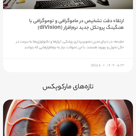
ارتقاء دقت تشخیص در ماموگرافی و توموگرافی با
هنگینگ پروتکل جدید نرم‌افزار (diVision)
مقدمه: در دنیای مدرن تصویربرداری پزشکی، ابزارها و تکنولوژی‌ها به سرعت در
حال تحول و بهبود هستند. با این تحولات، نیاز به نرم‌افزارهایی که بتوانند
diba.k
۱۴۰۳-۰۵-۲۳
تازه‌های مارکوپکس