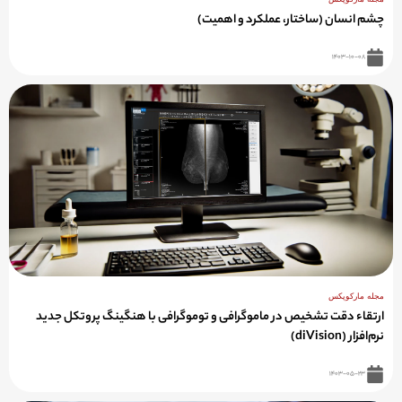
چشم انسان (ساختار، عملکرد و اهمیت)
۱۴۰۳-۱۰-۰۸
مجله مارکوپکس
ارتقاء دقت تشخیص در ماموگرافی و توموگرافی با هنگینگ پروتکل جدید
نرم‌افزار (diVision)
۱۴۰۳-۰۵-۲۳