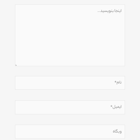
اینجا
بنویسید…
نام*
ایمیل*
وبگاه