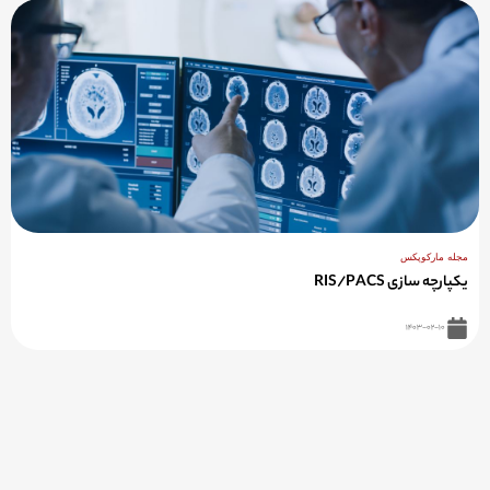
مجله مارکوپکس
یکپارچه سازی RIS/PACS
۱۴۰۳-۰۲-۱۰