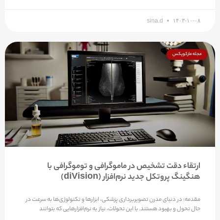
sina.d
۱۴۰۳-۱۰-۰۸
مجله مارکوپکس
ارتقاء دقت تشخیص در ماموگرافی و توموگرافی با
هنگینگ پروتکل جدید نرم‌افزار (diVision)
مقدمه: در دنیای مدرن تصویربرداری پزشکی، ابزارها و تکنولوژی‌ها به سرعت در
حال تحول و بهبود هستند. با این تحولات، نیاز به نرم‌افزارهایی که بتوانند