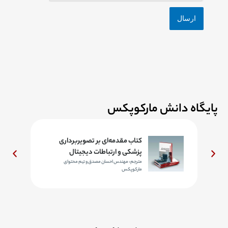
پایگاه دانش مارکوپکس
د
کتاب مقدمه‌ای بر تصویربرداری
پزشکی و ارتباطات دیجیتال
مترجم: مهندس احسان مصدق و تیم محتوای
مارکوپکس