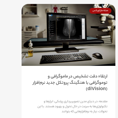
مجله مارکوپکس
ارتقاء دقت تشخیص در ماموگرافی و
توموگرافی با هنگینگ پروتکل جدید نرم‌افزار
(diVision)
مقدمه: در دنیای مدرن تصویربرداری پزشکی، ابزارها و
تکنولوژی‌ها به سرعت در حال تحول و بهبود هستند. با این
تحولات، نیاز به نرم‌افزارهایی که بتوانند