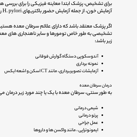
برای تشخیص، پزشک ابتدا معاینه فیزیکی را برای بررسی 
آزمایش خون، از جمله آزمایش حضور باکتریهای H. pylori را تجویزکنند.
اگر پزشک معتقد باشد که دارای علائم سرطان معده هستید
تشخیصی به طور خاص تومورها و سایر ناهنجاری های معده 
زیر باشد:
آندوسکوپی دستگاه گوارش فوقانی
نمونه برداری
آزمایشات تصویربرداری، مانند CT اسکن و اشعه ایکس
درمان سرطان معده
به طور سنتی، سرطان معده با یک یا چند مورد زیر درمان م
شیمی درمانی
پرتو درمانی
عمل جراحی
ایمونوتراپی ، مانند واکسن ها و داروها