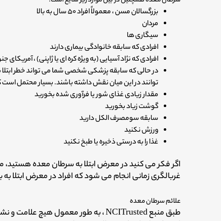
سرطان معده همچنین در بین موارد زیر شایع است:
بزرگسالان مسن ، معمولاً افراد ۵۰ سال به بالا
مردان
سیگاری ها
افرادی که سابقه خانوادگی بیماری دارند
افرادی که نژاد آسیایی (به ویژه کره ای یا ژاپنی) ، آمریکای جن
در حالی که سابقه پزشکی شخصی شما می تواند خطر ابتلا به
توانند در این میان نقش داشته باشند. بسیار محتمل است که
مقدار زیادی غذای شور یا فرآوری شده بخورید
گوشت زیاد بخورید
سابقه سومصرف الکل دارید
ورزش نکنید
غذا را به درستی ذخیره یا طبخ نکنید
اگر فکر می کنید در معرض ابتلا به سرطان معده هستید، 
غربالگری زمانی انجام می شود که افراد در معرض ابتلا به
علائم سرطان معده
طبق منبع NCITrusted ، به طور معمول هیچ