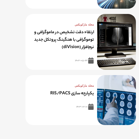
مجله مارکوپکس
ارتقاء دقت تشخیص در ماموگرافی و
توموگرافی با هنگینگ پروتکل جدید
نرم‌افزار (diVision)
۱۴۰۳-۰۵-۲۳
مجله مارکوپکس
یکپارچه سازی RIS/PACS
۱۴۰۳-۰۲-۱۰