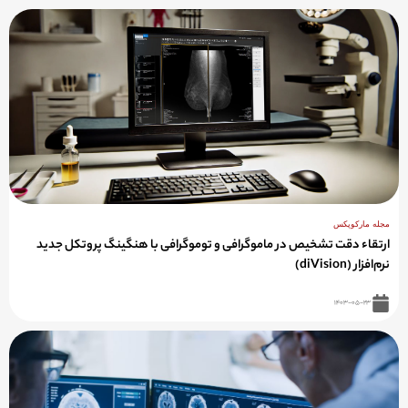
مجله مارکوپکس
ارتقاء دقت تشخیص در ماموگرافی و توموگرافی با هنگینگ پروتکل جدید
نرم‌افزار (diVision)
۱۴۰۳-۰۵-۲۳