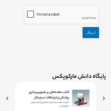
پایگاه دانش مارکوپکس
د
کتاب مقدمه‌ای بر تصویربرداری
پزشکی و ارتباطات دیجیتال
مترجم: مهندس احسان مصدق و تیم محتوای
مارکوپکس