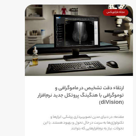
مجله مارکوپکس
ارتقاء دقت تشخیص در ماموگرافی و
توموگرافی با هنگینگ پروتکل جدید نرم‌افزار
(diVision)
مقدمه: در دنیای مدرن تصویربرداری پزشکی، ابزارها و
تکنولوژی‌ها به سرعت در حال تحول و بهبود هستند. با این
تحولات، نیاز به نرم‌افزارهایی که بتوانند