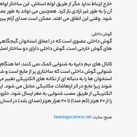
خارج ارتباط ندارد مگر از طریق لوله استاش. این ساختار لول
آن را به طور غیر ارادی باز کرد. همچنین می تواند به طور عمد
شود. وقتی این اتفاق می افتد، ممکن است صدای آرام بیرو
گوش داخلی
گوش داخلی عضوی است که در اعماق استخوان گیجگاهی قرار
های گوش خارجی است. گوش داخلی دارای دو ساختار اصلی 
کانال های نیم دایره به شنوایی کمک نمی کنند، اما هن
شنوایی گوش داخلی است که ساختاری پر از مایع است و شب
استخوان ها را به دنباله ای از تکانه های الکتریکی تغیی
شوند زیرا مایع در اثر ارتعاشات مکانیکی مختل می شود
الکتریکی از طریق عصب شنوایی به مغز ارسال شود. حلزون
را از ۲۰ هرتز (کم صدا) تا ۲۰ هزار هرتز (صدای بلند) در انسان رمزگذاری می کند.
منبع: سایت
hearingscience.net