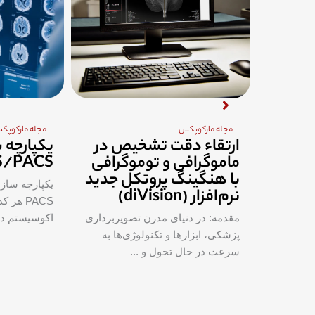
مجله مارکوپکس
مجله مارکوپک
ر،
ارتقاء دقت تشخیص در
یکپارچه 
ماموگرافی و توموگرافی
S/PACS
با هنگینگ پروتکل جدید
 انگیز و
نرم‌افزار (diVision)
همچنین
PACS هر
مقدمه: در دنیای مدرن تصویربرداری
اکوسیستم درم
پزشکی، ابزارها و تکنولوژی‌ها به
سرعت در حال تحول و ...