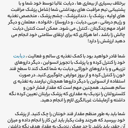
برخلاف بسیاری از بیماری ها ، دیابت غالبا توسط خود شما و با
پشتیبانی تیم مراقبت های بهداشتی شما (شامل پزشک مراقبت
های اولیه ، پزشک پا ، دندانپزشک ، چشم پزشک ، متخصص تغذیه
و رژیم درمانی ، مربی دیابت ، و داروساز) ، خانواده ، معلمان و دیگر
افراد مهم زندگیتان ، کنترل می شود. ممکن است کنترل دیابت
چالش زا باشد ، اما هرکاری که برای ارتقای سلامتی خود انجام می
دهید ارزشش را دارد!
شما قادر خواهید بود با کمک تغذیه ی سالم و فعالیت ،
دیابت
خود را کنترل کرده و یا پزشک با تجویز انسولین ، دیگر داروهای
تزریغی و یا داروهای خوراکی دیابت به شما کمک کند تا سطح قند
خون را کنترل کرده و از بروز عوارض جلوگیری کنید. در صورت
استفاده از انسولین یا دیگر داروها همچنان نیازمند به تغذیه ی
سالم هستید. همچنین مهم است که مقدار فشار خون و
کلسترولتان را نزدیک به مقداری که پزشک برایتان تعیین کرده نگه
داشته و آزمایشات غربالگری لازم را انجام دهید.
شما باید به طور منظم مقدار قند خونتان را چک کنید. از پزشک
خود بپرسید که هرچند وقت یکبار باید این کار را انجام داده و میزان
آن چقدر باید باشد. تا حد ممکن نزدیک به مقدارِ هدف نگه داشتن