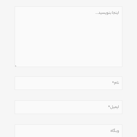
اینجا
بنویسید…
نام*
ایمیل*
وبگاه