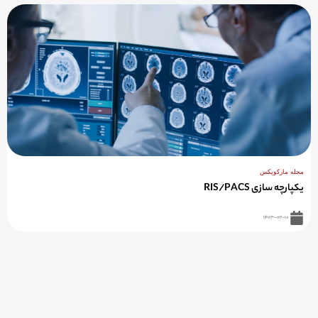
مجله مارکوپکس
یکپارچه سازی RIS/PACS
۱۴۰۳-۰۲-۱۰