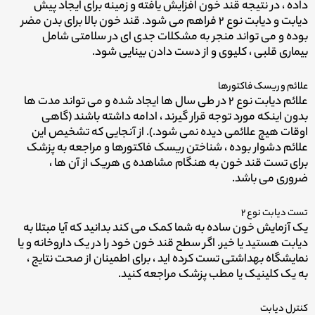
داده ، در نتیجه قند خون افزایش یافته و زمینه برای ایجاد پیش
دیابت و دیابت نوع ۲ فراهم می شود. قند خون بالا برای بدن مضر
بوده و می تواند منجر به مشکلات جدی ای در سلامتی شامل
بیماری قلبی ، کلیوی و از دست دادن بینایی شود.
علائم و ریسک فاکتورها
علائم دیابت نوع ۲ در طی سال ها ایجاد شده و می تواند مدت ها
بدون اینکه مورد توجه قرار گیرند ، ادامه داشته باشند (گاهی
اوقات هیچ علائمی دیده نمی شود.). از آنجایی که تشخیص این
علائم دشوار بوده ، شناختن ریسک فاکتورها و مراجعه به پزشک
برای تست قند خون به هنگام مشاهده ی هریک از آن ها ،
ضروری می باشد.
تست دیابت نوع ۲
یک آزمایش خون ساده به شما کمک می کند بدانید که آیا مبتلا به
دیابت هستید یا خیر. اگر سطح قند خون خود را در یک داروخانه و یا
نمایشگاه بهداشتی تست کرده اید ، برای اطمینان از صحت نتایج ،
به یک کلینیک یا مطب پزشک مراجعه کنید.
کنترل دیابت