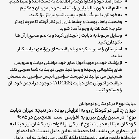
مقدار قند خود را اندازه گرفته و اطلاعات به دست آمده را ضبط کنیم.
علائم قند خون بالا یا پایین را بشناسیم و در مورد آن چه کنیم.
به خودتان با سرنگ ، قلم یا پمپ ، انسولین تزریق کنید.
وضعیت پاها ، پوست و چشمانتان را زیر نظر گرفته تا هرچه زودتر
متوجه اشکالات به وجود آمده شوید.
وسایل مربوط به دیابت را خریداری کرده و به نحو صحیح از آن ها
نگهداری کنید.
استرستان را مدیریت کرده و با مراقبت های روزانه ی دیابت کنار
بیایید.
از پزشک خود در مورد آموزه های خود مراقبتی دیابت و سرویس
های پشتیبانی پرسیده و بخواهید مربی دیابت به شما معرفی کند.
همچنین می توانید در فهرست سراسری انجمن سراسری متخصصان
مراقبت و آموزش های دیابت (ADCES) موجود در انجمن خود ، آن
را جستجو کنید.
دیابت نوع ۲ در کودکان و نوجوانان
میزان چاقی در کودکان رو به افزایش بوده ، در نتیجه میزان دیابت
نوع ۲ در سنین پایین نیز رو به افزایش است. همچنین در ۷۵%
کودکان مبتلا به دیابت نوع ۲ ، یکی از اقوام نزدیکشان نیز مبتلا به
این بیماری می باشد. اما همیشه به این دلیل نیست که اعضای
خانواده باهم فامیل هستند؛ بلکه گاهی می تواند به این دلیل