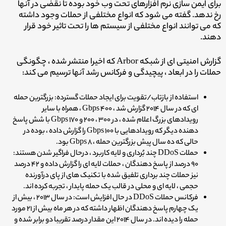
برای ایمن سازی نرم افزارهای تحت وب خود بوده تا نقضی در آنها
رخ ندهد.
گفته می شود که انواع مختلفی از حملات وجود داشته
که می توانند انواع مختلفی از سیستم ها را تحت تاثیر خود قرار
دهند.
گزارش امنیتی ای از شبکه Arbor که اخیرا منتشر شده ، چگونگی
حملات را در ابعاد ، پیچیدگی و فرکانس رشد آنها ترسیم می کند:
استفاده از بازتاب/تقویت برای ایجاد حملات گسترده: بزرگترین حمله
ای که در سال ۲۰۱۴ گزارش شد ، ۴۰۰ Gbps ، همراه با سایر
رویدادهای بزرگ اعلام شده ، در ۳۰۰ ، ۲۰۰ و ۱۷۰ Gbps با شش پاسخ
دهنده دیگر که رویدادهایی با ۱۰۰ Gbps را گزارش داده ، بوده در
حالی که ده سال پیش بزرگترین حمله ، ۸ Gbps بود.
حملات DDoS چند بُرداری و لایه کاربرد ، درحال فراگیر شدن هستند:
۹۰ درصد از پاسخ دهندگان ، حملات لایه ای را گزارش داده و ۴۲ درصد
نیز حملات چند برداری تلفیق شده با تکنیک های از پای درآورنده
حجمی ، لایه ای و محلی در قالب یک حمله پایدار ، تجربه کرده اند.
فرکانس حملات DDoS در حال افزایش است: در سال ۲۰۱۳ ، بیش از
یک چهارم پاسخ دهندگان اظهار داشته که در هر ماه بیش از ۲۱ مورد
حمله را دیده اند. در سال ۲۰۱۴ این مقدار درصد تقریبا دو برابر شده و