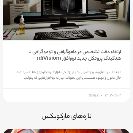
ارتقاء دقت تشخیص در ماموگرافی و توموگرافی با
هنگینگ پروتکل جدید نرم‌افزار (diVision)
مقدمه: در دنیای مدرن تصویربرداری پزشکی، ابزارها و تکنولوژی‌ها به سرعت در
حال تحول و بهبود هستند. با این تحولات، نیاز به نرم‌افزارهایی که بتوانند
diba.k
۱۴۰۳-۰۵-۲۳
تازه‌های مارکوپکس