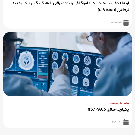
ارتقاء دقت تشخیص در ماموگرافی و توموگرافی با هنگینگ پروتکل جدید
نرم‌افزار (diVision)
۱۴۰۳-۰۵-۲۳
مجله مارکوپکس
یکپارچه سازی RIS/PACS
۱۴۰۳-۰۲-۱۰