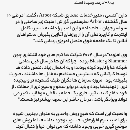
به ۳۸ درصد رسیده است.
دارن آنتسی ، مدیر خدمات معماری شبکه Arbor ، گفت:”در طی ۱۰
سال گذشته ، Arbor نظرسنجی گزراش امنیت زیر ساختی را در
سرتاسر جهان انجام داده و این امتیاز را داشته تا سیر تکامل
اینترنت و کاربردهای آن را از روزهای آغازین پذیرش محتواهای
آنلاین تا یک جامعه فوق متصل امروزی ردیابی کند.”
وی افزود:”در سال ۲۰۰۴ شرکت ها کرم های خود انتشاری چون
Slammer و Blaster بوده ، چرا که آن ها در سال قبل تمامی
شبکه ها را نابود کرده بودند؛ و به احتمال زیاد ، نقض داده ها
توسط کارکنانی که دسترسی مستقیم به فایل ها داشتند ، صورت
پذیرفته بود. امروزه سازمان ها نگران طیف گسترده تر و پیچیده
تری از تهدیدها بوده و باید در برابر سطوح وسیع تری از حملات ، از
خود دفاع کنند. تاثیر تجاری یک حمله یا نقض موفقیت آمیز می
تواند ویرانگر باشد ، درحال حاضر این سهم بیشتر نیز هست.”
واقعیت این است که هیچ روش واحدی به عنوان بهترین شیوه
برای امنیت نرم افزارهای تحت وب وجود نداشته ، اما روش های
موضع گیری خوبی وجود داشته که می توان انها را دنبال کرد.