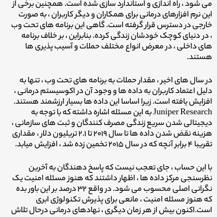
می شود ، راه اندازی و استاندارد سازی شده است.
همچنین برخی از
این نرم افزارهای درمانی برای همکاران و دیگر کاربران ، به صورت
خارجی در دسترس قرار گرفته است. گاهی این برنامه های تحت وب
، در دنیای کوچک خودشان زندگی کرده. بنابراین ، بر خلاف برنامه
های داخلی ، در معرض انواع مختلف حملات و آسیب پذیری ها
هستند.
در سال های اخیر ، مقدار حملات به برنامه های تحت وب ، تنها به
دلیل اعتماد کاربران به داده ها و وجود آن در اکوسیستم درمانی ،
افزایش یافته است. زیرا اساسا این داده ها بسیار ارزشمند هستند.
Juniper Research به این مسئله اشاره داشته که با توجه به
دیجیتالی شدن سریع زندگی مصرف کنندگان و ثبت های سازمانی ،
هزینه نقض شدن داده ها تا سال ۲۰۱۹ تا ۲.۱ تریلیون دلار ، مقداری
تقریبا ۴ برابر آنچه که در سال ۲۰۱۵ تخمین زده شد ، افزایش میابد.
با این حساب ، جای تعجب نیست که پاسخ دهندگان به آخرین
نظرسنجی مرکز داده ها ، اظهار داشتند که هنوز مسئله امنیت یک
نگرانی اصلی محسوب می شود. در واقع ۳۲ درصد بر این باور بده
که هنوز مسئله امنیت ، مانعی برای پذیرش تکنولوژی ابری
است.
اکنون بیش از هر زمان دیگری ، نهادهای درمانی درحال تلاش