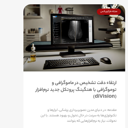
مجله مارکوپکس
ارتقاء دقت تشخیص در ماموگرافی و
توموگرافی با هنگینگ پروتکل جدید نرم‌افزار
(diVision)
مقدمه: در دنیای مدرن تصویربرداری پزشکی، ابزارها و
تکنولوژی‌ها به سرعت در حال تحول و بهبود هستند. با این
تحولات، نیاز به نرم‌افزارهایی که بتوانند