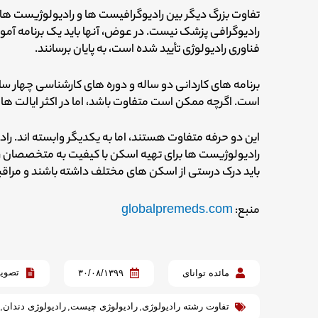
تفاوت بزرگ دیگر بین رادیوگرافیست ها و رادیولوژیست ه
رادیوگرافی پزشک نیست. در عوض، آنها باید یک برنامه آ
فناوری رادیولوژی تأیید شده است، به پایان برسانند.
برنامه های کاردانی دو ساله و دوره های کارشناسی چهار سا
است. اگرچه ممکن است متفاوت باشد، اما در اکثر ایالت ها نی
این دو حرفه متفاوت هستند، اما به یکدیگر وابسته اند. را
رادیولوژیست ها برای تهیه اسکن با کیفیت به متخصصان رادی
باید درک درستی از اسکن های مختلف داشته باشند و مراقبت ا
منبع:
globalpremeds.com
تصویر
مائده توانای
۳۰/۰۸/۱۳۹۹
تفاوت رشته رادیولوژی
,
رادیولوژی چیست
,
رادیولوژی دندان
,