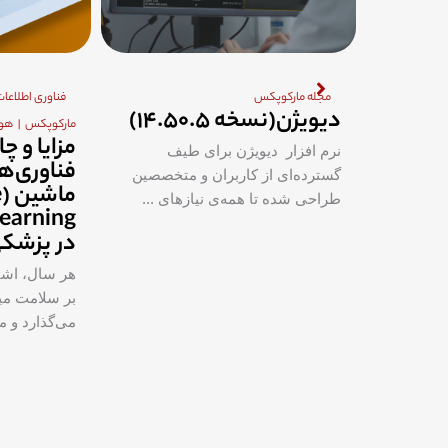
مجله مارکوپکس
فناوری اطلاعا
H
دیویژن(نسخه ۱۴.۵۰.۵)
مارکوپکس
هو
مزایا و 
نمایش Hanging چیست؟
نرم افزار دیویژن برای طیف
فناوری‌ه
گسترده‌ای از کاربران و متخصصین
م
حموعه‌ای
طراحی شده تا همه‌ی نیاز‌های ...
در پزشک
هر سال، اش
بر سلامت میل
می‌گذارد و میل