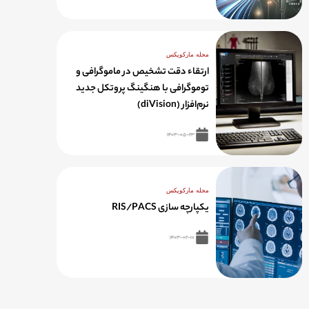
مجله مارکوپکس
ارتقاء دقت تشخیص در ماموگرافی و
توموگرافی با هنگینگ پروتکل جدید
نرم‌افزار (diVision)
۱۴۰۳-۰۵-۲۳
مجله مارکوپکس
یکپارچه سازی RIS/PACS
۱۴۰۳-۰۲-۱۰