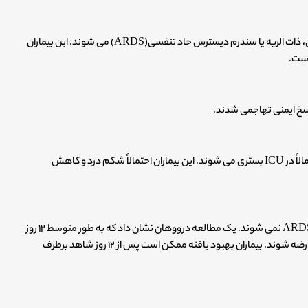
در این مرحله، بیماران با موارد شدید به احتمال زیاد دچار تنگی نفس، ذات الریه یا سندرم دیسترس حاد تنفسی(ARDS) می شوند. این بیماران
اسخ ایمنی تهاجمی شدند.
اگر بیماران علائم بدتری دارند، این زمان پیشرفت بیماری است که احتمالاً در ICU بستری می شوند. این بیماران احتمالاً شکم درد و کاهش
در برخی موارد، بیماران تقریباً تا دو هفته پس از شروع بیماری دچار ARDS نمی شوند. یک مطالعه درووهان نشان داد که به طور متوسط ۱۲ روز
قبل از بستری شدن بیماران در ICU زمان میبرد تا بیماران دچار این عارضه شوند. بیماران بهبود یافته ممکن است پس از ۱۲ روز شاهد برطرف