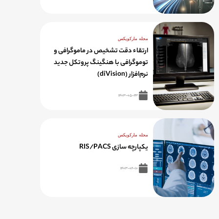
مجله مارکوپکس
ارتقاء دقت تشخیص در ماموگرافی و
توموگرافی با هنگینگ پروتکل جدید
نرم‌افزار (diVision)
۱۴۰۳-۰۵-۲۳
مجله مارکوپکس
یکپارچه سازی RIS/PACS
۱۴۰۳-۰۲-۱۰