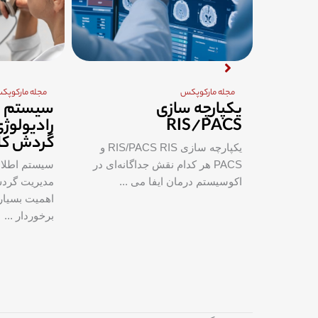
مجله مارکوپکس
مجله مارکوپک
ص در
یکپارچه سازی
سیستم ا
گرافی
RIS/PACS
رادیولوژ
 جدید
گردش کار
یکپارچه سازی RIS/PACS RIS و
PACS هر کدام نقش‌ جداگانه‌ای در
سیستم اطلاع
ویربرداری
اکوسیستم درمان ایفا می ...
مدیریت گردش
‌ها به
اهمیت بسیار
برخوردار ...