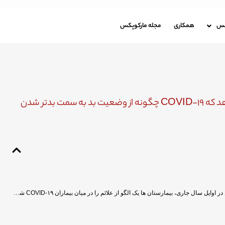
باره مارکوپکس
همکاری
مجله مارکوپکس
کس
همکاری
مجله مارکوپکس
تجزیه روزانه ی علائم ویروس کرونا نشان می دهد که COVID-۱۹ چگونه از وضعیت بد به سمت بدتر شدن
پس از مشاهده هزاران بیمار در طی شیوع این بیماری در چین در اوایل سال جاری، بیمارستان ها یک الگو از علائم را در میان بیماران COVID-۱۹ شناسایی کردند: