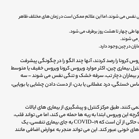
ی نفس می شوند، اما این علائم ممکن است در زمان های مختلف ظاهر
ماران در چین وجود دارد.
یروس کرونا را رصد کردند، آنها چند الگو را در چگونگی پیشرفت
نترل بیماری چین، اکثر موارد ویروس کرونا ویروس خفیف یا متوسط
 بیماران دچار تب، سرفه خشک و تنگی نفس می شوند – سه
ساس خستگی، درد عضلانی یا بدن، از دست دادن چشایی یا بویایی،
نمی کنند. طبق مرکز کنترل و پیشگیری از بیماری های ایالات
گرچه این ویروس ابتدا به ریه ها حمله می کند، اما می تواند قلب،
کلیه ها، کبد، مغز و روده ها را نیز آلوده کند. برخی تحقیقات حاکی از آن است که COVID-۱۹ به جای بیماری تنفسی، یک
های خونی عبور کند. این می تواند منجر به عوارض اضافی مانند