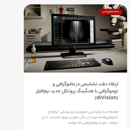
مجله مارکوپکس
ارتقاء دقت تشخیص در ماموگرافی و
توموگرافی با هنگینگ پروتکل جدید نرم‌افزار
(diVision)
مقدمه: در دنیای مدرن تصویربرداری پزشکی، ابزارها و
تکنولوژی‌ها به سرعت در حال تحول و بهبود هستند. با این
تحولات، نیاز به نرم‌افزارهایی که بتوانند