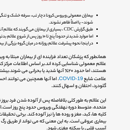
بیماران معمولی ویروس کرونا دچار تب، سرفه خشک و تنگ
شوند- یا اصلاً ظاهر نشوند.
طبق گزارش CDC ، بسیاری از بیماران می گویند که علائم آنها طی چهار تا هشت روز برطرف می شود.
اما موارد شدیدتر حدوداً پنج تا ۱۰ روز پس از شروع علائم بدتر می شوند.
در اینجا نحوه پیشرفت علائم روزانه در میان گروه بزرگی از بی
همانطور که پزشکان تعداد فزاینده ای از بیماران مبتلا به و
علائم معمولی شناسایی کرده اند.
بر اساس اطلاعات مرکز ک
هستند، اما حدود ۲۰٪ آنها شدید یا بحرانی می شوند.
بیشتر
علامت شایع
COVID-19
. اما آنها همچنین می توانند اح
گلودرد، احتقان و اسهال کنند.
این علائم به طور کلی بلافاصله پس از آلوده شدن فرد بروز 
متحده، متوسط دوره نهفتگی ویروس حدود پنج روز است.
ا
بیماری عروقی است. به این معنی که می تواند از طریق رگ 
آسیب قلبی یا سکته مغزی شود
.