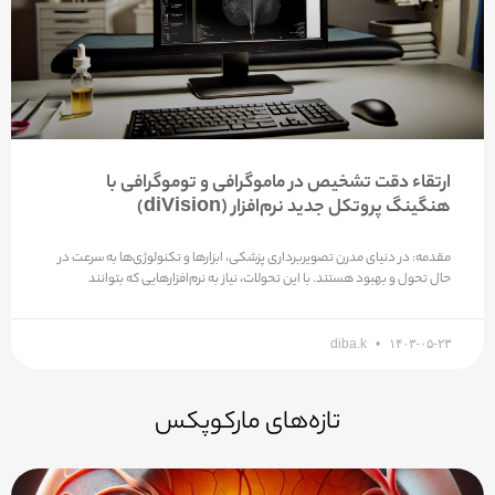
ارتقاء دقت تشخیص در ماموگرافی و توموگرافی با
هنگینگ پروتکل جدید نرم‌افزار (diVision)
مقدمه: در دنیای مدرن تصویربرداری پزشکی، ابزارها و تکنولوژی‌ها به سرعت در
حال تحول و بهبود هستند. با این تحولات، نیاز به نرم‌افزارهایی که بتوانند
diba.k
۱۴۰۳-۰۵-۲۳
تازه‌های مارکوپکس