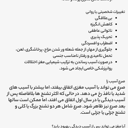
تغییرات شخصیتی یا روانی
بی‌علاقگی
کاهش انگیزه
ناتوانی عاطفی
تحریک پذیری
اضطراب و افسردگی
جلوگیری از مهار، از جمله شعله ور شدن مزاج، پرخاشگری، لعن،
تحمل ناامیدی و رفتار نامناسب جنسی
در صورت آسیب رساندن به ترکیب شیمیایی مغز، اختلالات
روانپزشکی خاصی ایجاد می شود.
صرع آسیب زا
صرع می تواند با آسیب مغزی اتفاق بیفتد، اما بیشتر با آسیب های
شدید یا نافذ رخ می دهد. در حالی که اکثر تشنج ها بلافاصله پس از
آسیب دیدگی یا در سال اول اتفاق می افتد، اما ممکن است سالها
بعد صرع نیز ظاهر شود. صرع شامل هر دو تشنج بزرگ یا کلی و
تشنج جزئی یا جزئی است.
آیا مغز می تواند پس از آسیب دیدگی بهبود یابد؟