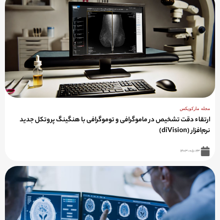
مجله مارکوپکس
ارتقاء دقت تشخیص در ماموگرافی و توموگرافی با هنگینگ پروتکل جدید
نرم‌افزار (diVision)
۱۴۰۳-۰۵-۲۳