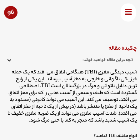
رش
ه
آسیب ضربه مغزی چیست؟
حتوا
چکیده مقاله
آنچه در این مقاله خواهید خواند:
آسیب دیدگی مغزی (TBI) هنگامی اتفاق می افتد که یک حمله
فیزیکی ناگهانی و خارجی به مغز آسیب برساند. این یکی از رایج
ترین دلایل ناتوانی و مرگ در بزرگسالان است TBI. اصطلاحی
گسترده است که طیف وسیعی از آسیب هایی را که برای مغز اتفاق
می افتد، توصیف می کند. این آسیب می تواند کانونی (محدود به
یک ناحیه از مغز) یا منتشر باشد (در بیش از یک ناحیه از مغز اتفاق
می افتد). شدت آسیب مغزی می تواند از یک ضربه مغزی خفیف تا
یک آسیب شدید باشد که منجر به کما یا حتی مرگ شود.
انواع مختلف TBI کدامند؟