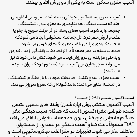
آسیب مغزی ممکن است به یکی از دو روش اتفاق بیفتد:
آسیب مغزی بسته- آسیب دیدگی بسته شده مغز زمانی اتفاق می
افتد که آسیب دیدگی نفوذناپذیری به مغز و بدون شکستگی
جمجمه وارد شود. آسیب مغزی بسته در اثر حرکت سریع به جلو یا
عقب و لرزش مغز در داخل جمجمه استخوانی ایجاد می شود که
منجر به کبودی و پارگی بافت مغز و رگ های خونی می شود.
صدمات بسته به مغز معمولاً در اثر تصادفات رانندگی، زمین خوردن
و به طور فزاینده ای در ورزش ایجاد می شود. تکان دادن کودک نیز
می تواند منجر به این نوع آسیب شود (سندرم کودک لرزان نامیده
می شود).
آسیب مغزی رسوخ کننده- ضایعات نفوذی یا باز هنگام شکستگی
در جمجمه اتفاق می افتد؛ مانند گلوله ای که مغز را سوراخ می کند.
آسیب آکسون منتشر (DAI) چیست؟
آسیب آکسون منتشر، برش (پاره شدن) رشته های عصبی متصل
کننده طولانی مغز (آکسون) است که هنگام آسیب دیدگی مغز
هنگام جابجایی و چرخش درون جمجمه استخوانی اتفاق می افتد.
DAI معمولاً باعث کما و آسیب دیدگی در بسیاری از قسمتهای
مختلف مغز می شود. تغییرات در مغز اغلب میکروسکوپی است و