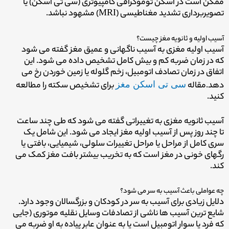
ممکن است در اسکن توموگرافی کامپیوتری (سی تی اسکن) یا
تصویربرداری تشدید مغناطیسی (MRI) مشهود نباشد.
آسیب اولیه و ثانویه مغز چیست؟
آسیب اولیه مغزی به آسیب ناگهانی و عمیق مغز گفته می شود
که در زمان ضربه کم و بیش کامل تشخیص داده می شود. این
اتفاق در زمان تصادف اتومبیل، زخم گلوله یا زمین خوردن رخ می
دهد.مقاله
سی تی اسکن مغز
برای تشخیص سکته را مطالعه
کنید.
آسیب ثانویه مغزی به تغییراتی گفته می شود که طی چند ساعت
تا چند روز پس از آسیب اولیه مغز ایجاد می شود. این شامل یک
سری کامل از مراحل یا مراحل تغییرات سلولی، شیمیایی، بافتی یا
رگهای خونی در مغز است که به تخریب بیشتر بافت مغز کمک می
کند.
چه عواملی باعث آسیب به سر می شود؟
دلایل زیادی برای آسیب به سر در کودکان و بزرگسالان وجود دارد.
شایع ترین آسیب ها ناشی از تصادفات وسایل نقلیه موتوری (جایی
که فرد یا سوار اتومبیل است یا به عنوان عابر پیاده به او ضربه می