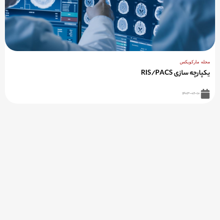
مجله مارکوپکس
یکپارچه سازی RIS/PACS
۱۴۰۳-۰۲-۱۰