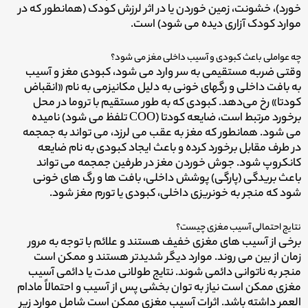
خورد)، خشونت، زمین خوردن یا در اثر لرزش کودک (همانطور که در
موارد کودک آزاری دیده می شود) است.
چه عواملی باعث کبودی و آسیب داخلی مغز می شود؟
وقتی ضربه مستقیمی به سر وارد می شود، کبودی مغز و آسیب
به بافت داخلی و رگهای خونی به دلیل مکانیزمی به نام «انقباض
کودتا» رخ می‌دهد. کبودی که به طور مستقیم با تروما در محل
برخورد مرتبط است، ضایعه کودتا (COO تلفظ می شود) نامیده
می شود. همانطور که مغز به عقب می لرزد، می تواند به جمجمه
در طرف مقابل برخورد کرده و باعث ایجاد کبودی به نام ضایعه
کانکروپ شود. جوش خوردن مغز در طرفین جمجمه می تواند
باعث بریدگی (پارگی) پوشش داخلی، بافت ها و رگ های خونی
شود که منجر به خونریزی داخلی، کبودی یا تورم مغز شود.
نتایج احتمالی آسیب مغزی چیست؟
برخی از آسیب های مغزی خفیف هستند و علائم با توجه به مرور
زمان از بین می روند. موارد دیگر شدیدتر هستند و ممکن است
منجر به ناتوانی دائمی شوند. نتایج طولانی مدت یا دائمی آسیب
مغزی ممکن است نیاز به توان بخشی پس از آسیب و احتمالاً مادام
العمر داشته باشد. اثرات آسیب مغزی ممکن است شامل موارد زیر