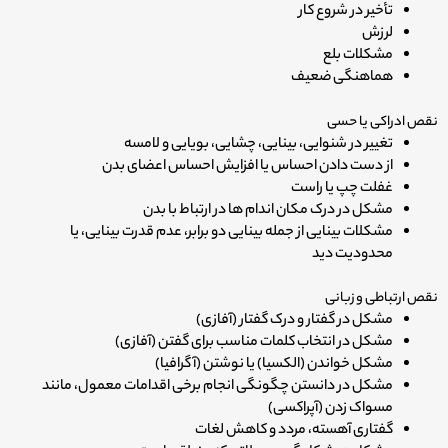
تأخیر در شروع کار
لرزش
مشکلات بلع
هماهنگی ضعیف
نقص ادراکی یا حسی
تغییر در شنوایی، بینایی، چشایی، بویایی و لامسه
از دست دادن احساس یا افزایش احساس اعضای بدن
غفلت چپ یا راست
مشکل در درک مکان اندام ها در ارتباط با بدن
مشکلات بینایی از جمله بینایی دو برابر، عدم قدرت بینایی، یا
محدودیت دید
نقص ارتباطی و زبانی
مشکل در گفتار و درک گفتار (آفازی)
مشکل در انتخاب کلمات مناسب برای گفتن (آفازی)
مشکل خواندن (الکسیا) یا نوشتن (آگرافیا)
مشکل در دانستن چگونگی انجام برخی اقدامات معمول، مانند
مسواک زدن (آپراکسی)
گفتاری آهسته، مردد و کاهش لغات