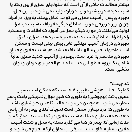
بیشتر مطالعات حاکی از آن است که سلولهای مغزی از بین رفته یا
آسیب دیده، در بیشتر موارد، دوباره تولید نمی شوند. با این حال،
بهبودی پس از آسیب مغزی می تواند اتفاق بیفتد. به ویژه در افراد
جوان، زیرا در برخی موارد، مناطق دیگر مغز بافت آسیب دیده را
تولید می‌کنند. در موارد دیگر، مغز می آموزد که اطلاعات و عملکرد
را در اطراف مناطق آسیب دیده تغییر مسیر دهد. میزان دقیق
بهبودی در زمان آسیب دیدگی قابل پیش بینی نیست و ممکن
است ماهها یا حتی سالها ناشناخته باشد. هر آسیب مغزی و میزان
بهبودی منحصر به فرد است. بهبودی از آسیب شدید مغزی غالباً
شامل یک پروسه طولانی مدت یا مادام العمر برای درمان و توان
بخشی است.
کما چیست؟
کما یک حالت هوشی تغییر یافته است که ممکن است بسیار
عمیق باشد (بیهوشی) به طوری که هیچ میزان تحریکی باعث پاسخ
بیمار نمی شود. همچنین می تواند حالت کاهش هوشیاری باشد،
به طوری که درد بیمار را ممکن است تحریک کند یا بیمار به آن پاسخ
دهد. همه بیماران مبتلا به آسیب مغزی در کما نیستند. عمق کما و
مدت زمانی که بیمار در کما می گذرد بسته به محل و شدت آسیب
مغزی بسیار متفاوت است. برخی از بیماران از کما خارج می شوند و