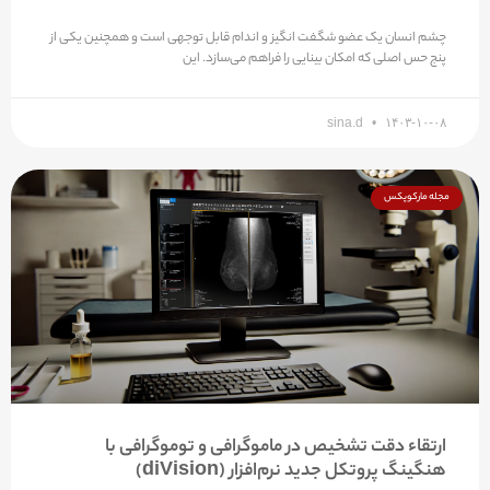
چشم انسان یک عضو شگفت انگیز و اندام قابل توجهی است و همچنین یکی از
پنج حس اصلی که امکان بینایی را فراهم می‌سازد. این
sina.d
۱۴۰۳-۱۰-۰۸
مجله مارکوپکس
ارتقاء دقت تشخیص در ماموگرافی و توموگرافی با
هنگینگ پروتکل جدید نرم‌افزار (diVision)