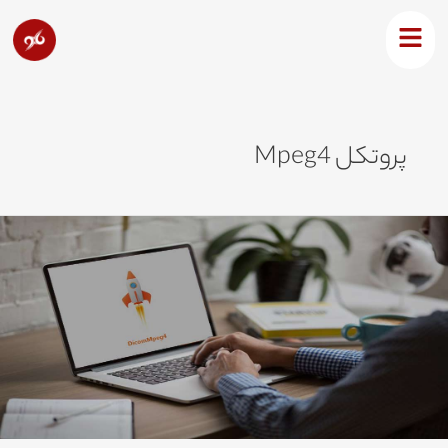
رش
ه
حتوا
پروتکل Mpeg4
روتکل
DicomMpeg
یست
ه
زایایی
ارد؟