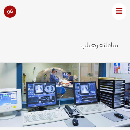
رش
ه
حتوا
سامانه رهیاب
قش
امانه
یامکی
ر
راکز
رمانی