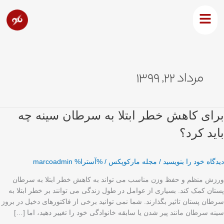
رش
ه
حتوا
مرداد ۲۲, ۱۳۹۹
رای
برای کاهش خطر ابتلا به سرطان سینه چه
اهش
باید کرد؟
طر
بتلا
ه
دیدگاه‌ خود را بنویسید
/
مجله مارکوپکس
/ %آسترا%
marcoadmin
رطان
ینه
ورزش منظم و حفظ وزن مناسب می تواند به کاهش خطر ابتلا به سرطان
ه
پستان کمک کند. بسیاری از عوامل در طول زندگی می توانند بر خطر ابتلا به
اید
سرطان پستان تاثیر بگذارند. شما نمی توانید برخی از فاکتورهای دخیل در بروز
رد؟
سینه سرطان مانند پیر شدن یا سابقه خانوادگی خود را تغییر دهید، اما […]