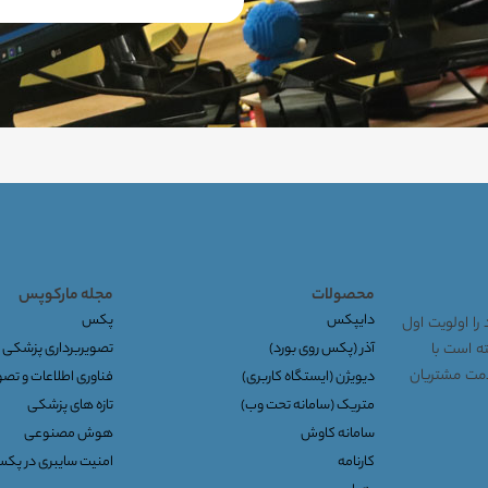
محصولات
مجله مارکوپس
دایپکس
پکس
را اولویت اول
توانسته است با
آذر (پکس روی بورد)
تصویربرداری پزشکی
خدمت مشتریان
دیویژن (ایستگاه کاربری)
فناوری اطلاعات و تص
متریک (سامانه تحت وب)
تازه های پزشکی
سامانه کاوش
هوش مصنوعی
کارنامه
امنیت سایبری در پک