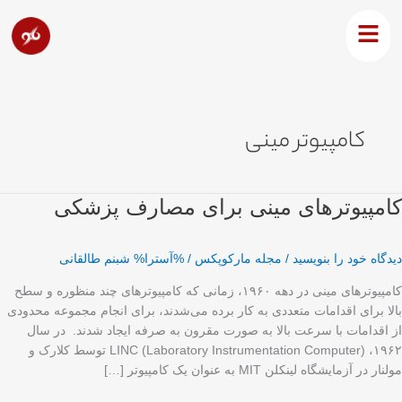
رش
ه
حتوا
کامپیوتر مینی
امپیوترهای
کامپیوترهای مینی برای مصارف پزشکی
ینی
رای
دیدگاه‌ خود را بنویسید
/
مجله مارکوپکس
/ %آسترا%
شبنم طالقانی
صارف
زشکی
کامپیوترهای مینی در دهه ۱۹۶۰، زمانی که کامپیوترهای چند منظوره و سطح
بالا برای اقدامات متعددی به کار برده می‌شدند، برای انجام مجموعه محدودی
از اقدامات با سرعت بالا به صورت مقرون به صرفه ایجاد شدند. در سال
۱۹۶۲، LINC (Laboratory Instrumentation Computer) توسط کلارک و
مولنار در آزمایشگاه لینکلن MIT به عنوان یک کامپیوتر […]