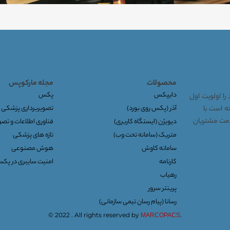
محصولات
مجله مارکوپس
دایپکس
پکس
را اولویت اول
توانسته است با
آذر (پکس روی بورد)
تصویربرداری پزشکی
خدمت مشتریان
دیویژن (ایستگاه کاربری)
فناوری اطلاعات و تص
متریک (سامانه تحت وب)
تازه های پزشکی
سامانه کاوش
هوش مصنوعی
کارنامه
امنیت سایبری در پک
رهیاب
پرینتر سرور
رسانا (پیام رسان تیمی سازمانی)
© 2022 . All rights reserved by
.
MARCOPACS