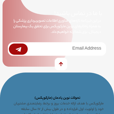
با ما در تماس باشید!
در این خبرنامه تازه‌های فناوری اطلاعات تصویربرداری پزشکی را
به همراه راه‌کارهای نوین مارکوپکس برای تحقق یک بیمارستان
دیجیتال، برای شما ارئه خواهیم داد.
خبرنامه
Submit
تحولات نوین یادمان (مارکوپکس)
مارکوپکس با هدف ارائه خدمات بروز و برخط، رضایتمندی مشتریان
خود را اولویت اول قرارداده و در طول بیش از ۱۷ سال سابقه