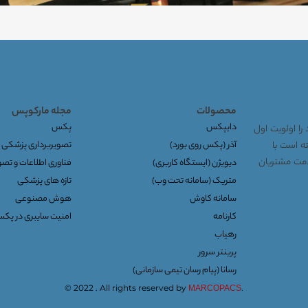
محصولات
مجله مارکوپس
دایپکس
پکس
را اولویت اول
توانسته است با
آذر (پکس روی بورد)
تصویربرداری پزشکی
خدمت مشتریان
دیویژن (ایستگاه کاربری)
فناوری اطلاعات و تص
متریک (سامانه تحت وب)
تازه های پزشکی
سامانه کاوش
هوش مصنوعی
کارنامه
امنیت سایبری در پک
رهیاب
پرینتر سرور
رسانا (پیام رسان تیمی سازمانی)
© 2022 . All rights reserved by
.
MARCOPACS