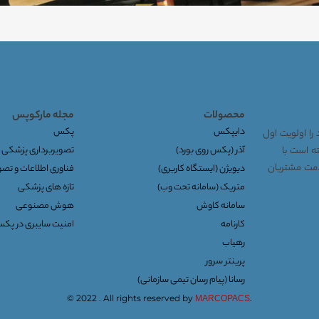
محصولات
مجله مارکوپس
دایپکس
پکس
را اولویت اول
توانسته است با
آذر (پکس روی بورد)
تصویربرداری پزشکی
خدمت مشتریان
دیویژن (ایستگاه کاربری)
فناوری اطلاعات و تص
متریک (سامانه تحت وب)
تازه های پزشکی
سامانه کاوش
هوش مصنوعی
کارنامه
امنیت سایبری در پک
رهیاب
پرینتر سرور
رسانا (پیام رسان تیمی سازمانی)
© 2022 . All rights reserved by
.
MARCOPACS