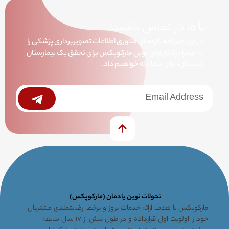
با ما در تماس باشید!
در این خبرنامه تازه‌های فناوری اطلاعات تصویربرداری پزشکی را
به همراه راه‌کارهای نوین مارکوپکس برای تحقق یک بیمارستان
دیجیتال، برای شما ارئه خواهیم داد.
خبرنامه
Submit
تحولات نوین یادمان (مارکوپکس)
مارکوپکس با هدف ارائه خدمات بروز و برخط، رضایتمندی مشتریان
خود را اولویت اول قرارداده و در طول بیش از ۱۷ سال سابقه