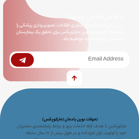
با ما در تماس باشید!
در این خبرنامه تازه‌های فناوری اطلاعات تصویربرداری پزشکی را
به همراه راه‌کارهای نوین مارکوپکس برای تحقق یک بیمارستان
دیجیتال، برای شما ارئه خواهیم داد.
خبرنامه
Submit
تحولات نوین یادمان (مارکوپکس)
مارکوپکس با هدف ارائه خدمات بروز و برخط، رضایتمندی مشتریان
خود را اولویت اول قرارداده و در طول بیش از ۱۷ سال سابقه