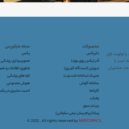
محصولات
مجله مارکوپس
دایپکس
پکس
را اولویت اول
توانسته است با
آذر (پکس روی بورد)
تصویربرداری پزشکی
خدمت مشتریان
دیویژن (ایستگاه کاربری)
فناوری اطلاعات و تص
متریک (سامانه تحت وب)
تازه های پزشکی
سامانه کاوش
هوش مصنوعی
کارنامه
امنیت سایبری در پک
رهیاب
پرینتر سرور
رسانا (پیام رسان تیمی سازمانی)
© 2022 . All rights reserved by
.
MARCOPACS