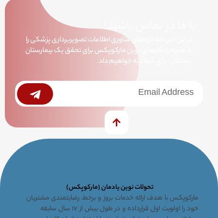
با ما در تماس باشید!
در این خبرنامه تازه‌های فناوری اطلاعات تصویربرداری پزشکی را
به همراه راه‌کارهای نوین مارکوپکس برای تحقق یک بیمارستان
دیجیتال، برای شما ارئه خواهیم داد.
خبرنامه
Submit
تحولات نوین یادمان (مارکوپکس)
مارکوپکس با هدف ارائه خدمات بروز و برخط، رضایتمندی مشتریان
خود را اولویت اول قرارداده و در طول بیش از ۱۷ سال سابقه