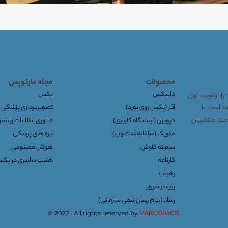
محصولات
مجله مارکوپس
دایپکس
پکس
را اولویت اول
توانسته است با
آذر (پکس روی بورد)
تصویربرداری پزشکی
خدمت مشتریان
دیویژن (ایستگاه کاربری)
فناوری اطلاعات و تص
متریک (سامانه تحت وب)
تازه های پزشکی
سامانه کاوش
هوش مصنوعی
کارنامه
امنیت سایبری در پک
رهیاب
پرینتر سرور
رسانا (پیام رسان تیمی سازمانی)
© 2022 . All rights reserved by
.
MARCOPACS