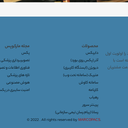
محصولات
مجله مارکوپس
دایپکس
پکس
را اولویت اول
توانسته است با
آذر (پکس روی بورد)
تصویربرداری پزشکی
خدمت مشتریان
دیویژن (ایستگاه کاربری)
فناوری اطلاعات و تص
متریک (سامانه تحت وب)
تازه های پزشکی
سامانه کاوش
هوش مصنوعی
کارنامه
امنیت سایبری در پک
رهیاب
پرینتر سرور
رسانا (پیام رسان تیمی سازمانی)
© 2022 . All rights reserved by
.
MARCOPACS